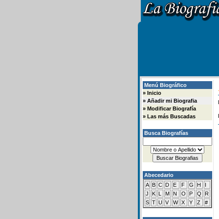
Menú Biográfico
»
Inicio
»
Añadir mi Biografia
»
Modificar Biografía
»
Las más Buscadas
Busca Biografías
Abecedario
A
B
C
D
E
F
G
H
I
J
K
L
M
N
O
P
Q
R
S
T
U
V
W
X
Y
Z
#