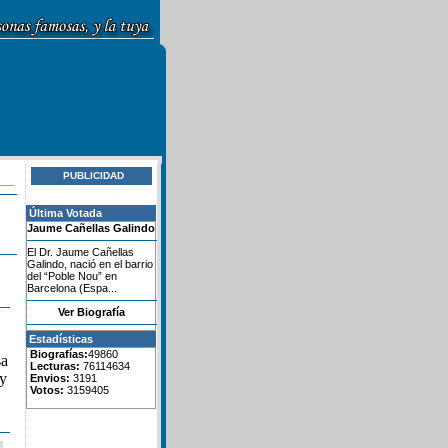
PUBLICIDAD
Última Votada
Jaume Cañellas Galindo
El Dr. Jaume Cañellas
Galindo, nació en el barrio
del “Poble Nou” en
Barcelona (Espa...
Ver Biografía
Estadísticas
Biografías:
49860
sa
Lecturas:
76114634
 y
Envios:
3191
Votos:
3159405