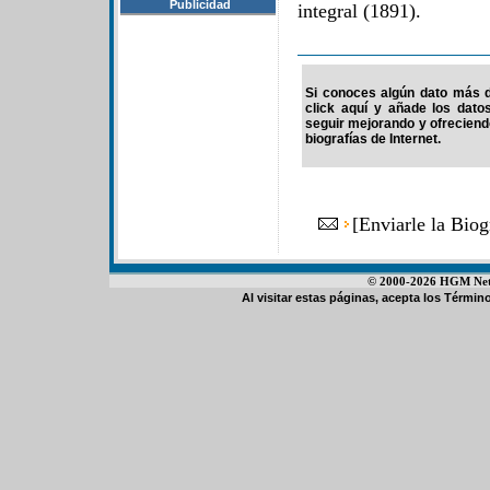
Publicidad
integral (1891).
Si conoces algún dato más d
click aquí y añade los dato
seguir mejorando y ofrecien
biografías de Internet.
[
Enviarle la Bio
© 2000-2026 HGM Netwo
Al visitar estas páginas, acepta los
Término