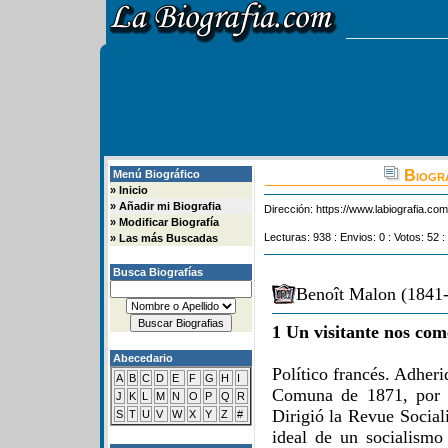
Biogra
Menú Biográfico
»
Inicio
»
Añadir mi Biografia
Dirección:
https://www.labiografia.co
»
Modificar Biografía
Lecturas: 938 : Envios: 0 : Votos: 52 :
»
Las más Buscadas
Busca Biografías
Benoît Malon (1841-
1 Un visitante nos com
Abecedario
Político francés. Adherid
A
B
C
D
E
F
G
H
I
Comuna de 1871, por l
J
K
L
M
N
O
P
Q
R
Dirigió la Revue Social
S
T
U
V
W
X
Y
Z
#
ideal de un socialismo