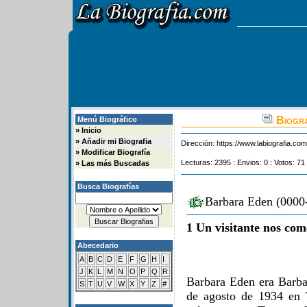
Biogra
Menú Biográfico
»
Inicio
»
Añadir mi Biografia
Dirección:
https://www.labiografia.co
»
Modificar Biografía
Lecturas: 2395 : Envios: 0 : Votos: 71
»
Las más Buscadas
Busca Biografías
Barbara Eden (0000-
1 Un visitante nos com
Abecedario
A
B
C
D
E
F
G
H
I
J
K
L
M
N
O
P
Q
R
Barbara Eden era Barb
S
T
U
V
W
X
Y
Z
#
de agosto de 1934 en 