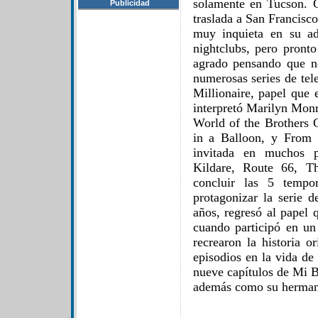
solamente en Tucson. C
Publicidad
traslada a San Francisc
muy inquieta en su ad
nightclubs, pero pront
agrado pensando que no
numerosas series de tel
Millionaire, papel que 
interpretó Marilyn Monr
World of the Brothers
in a Balloon, y From 
invitada en muchos p
Kildare, Route 66, T
concluir las 5 temp
protagonizar la serie
años, regresó al papel
cuando participó en un 
recrearon la historia o
episodios en la vida de
nueve capítulos de Mi B
además como su herman