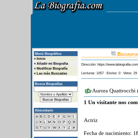
Biografia
Menú Biográfico
»
Inicio
»
Añadir mi Biografia
Dirección:
https://www.labiografia.co
»
Modificar Biografía
Lecturas: 1057 : Envios: 0 : Votos: 29
»
Las más Buscadas
Busca Biografías
Aurora Quattrocchi 
1 Un visitante nos com
Abecedario
A
B
C
D
E
F
G
H
I
Actriz
J
K
L
M
N
O
P
Q
R
S
T
U
V
W
X
Y
Z
#
Fecha de nacimiento: 18