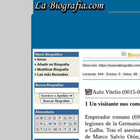
Biogr
Menú Biográfico
»
Inicio
»
Añadir mi Biografia
Dirección:
https://www.labiografia.co
»
Modificar Biografía
Lecturas: 944 : Envios: 0 : Votos: 88 :
»
Las más Buscadas
Busca Biografías
Aulo Vitelio (0015-0
1 Un visitante nos com
Abecedario
Emperador romano (69
A
B
C
D
E
F
G
H
I
legiones de la Germania
J
K
L
M
N
O
P
Q
R
a Galba. Tras el asesin
S
T
U
V
W
X
Y
Z
#
de Marco Salvio Otón,