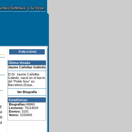
PUBLICIDAD
Última Votada
Jaume Cañellas Galindo
El Dr. Jaume Cañellas
Galindo, nació en el barrio
del “Poble Nou” en
Barcelona (Espa...
Ver Biografía
Estadísticas
Biografías:
49860
 y
Lecturas:
76114634
la
Envios:
3191
Votos:
3159405
ón
la