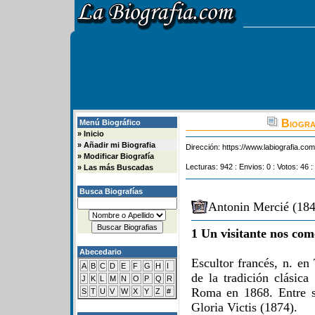
Biograf
Menú Biográfico
»
Inicio
»
Añadir mi Biografia
Dirección:
https://www.labiografia.co
»
Modificar Biografía
Lecturas: 942 : Envios: 0 : Votos: 46 :
»
Las más Buscadas
Busca Biografías
Antonin Mercié (184
1 Un visitante nos com
Abecedario
Escultor francés, n. en
A
B
C
D
E
F
G
H
I
de la tradición clásic
J
K
L
M
N
O
P
Q
R
Roma en 1868. Entre s
S
T
U
V
W
X
Y
Z
#
Gloria Victis (1874).