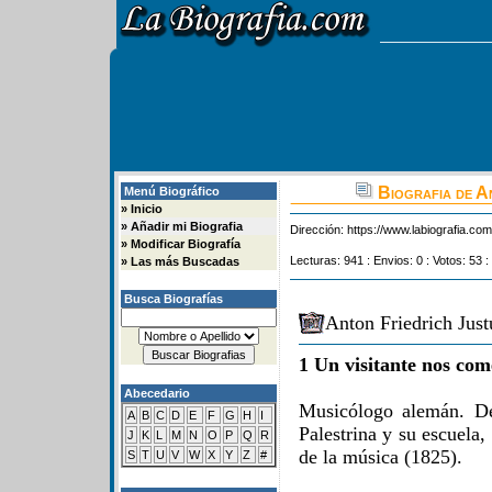
Biografia de A
Menú Biográfico
»
Inicio
»
Añadir mi Biografia
Dirección:
https://www.labiografia.co
»
Modificar Biografía
Lecturas: 941 : Envios: 0 : Votos: 53 :
»
Las más Buscadas
Busca Biografías
Anton Friedrich Just
1 Un visitante nos com
Abecedario
Musicólogo alemán. De
A
B
C
D
E
F
G
H
I
Palestrina y su escuela
J
K
L
M
N
O
P
Q
R
de la música (1825).
S
T
U
V
W
X
Y
Z
#