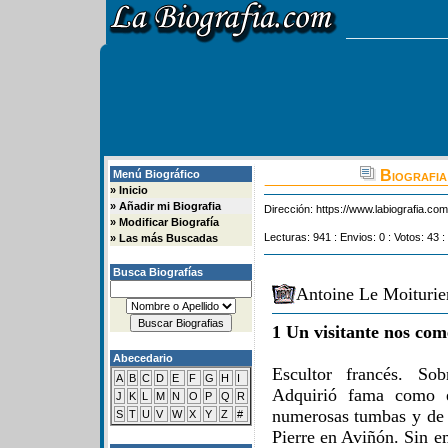
Biografia
Menú Biográfico
»
Inicio
»
Añadir mi Biografia
Dirección:
https://www.labiografia.co
»
Modificar Biografía
Lecturas: 941 : Envios: 0 : Votos: 43 :
»
Las más Buscadas
Busca Biografías
Antoine Le Moiturie
1 Un visitante nos com
Abecedario
Escultor francés. So
A
B
C
D
E
F
G
H
I
Adquirió fama como es
J
K
L
M
N
O
P
Q
R
numerosas tumbas y de u
S
T
U
V
W
X
Y
Z
#
Pierre en Aviñón. Sin e