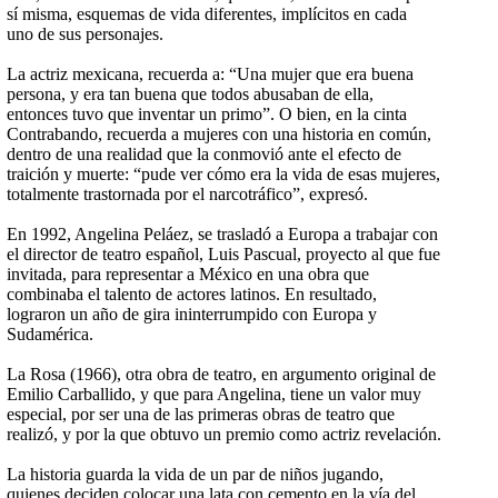
sí misma, esquemas de vida diferentes, implícitos en cada
uno de sus personajes.
La actriz mexicana, recuerda a: “Una mujer que era buena
persona, y era tan buena que todos abusaban de ella,
entonces tuvo que inventar un primo”. O bien, en la cinta
Contrabando, recuerda a mujeres con una historia en común,
dentro de una realidad que la conmovió ante el efecto de
traición y muerte: “pude ver cómo era la vida de esas mujeres,
totalmente trastornada por el narcotráfico”, expresó.
En 1992, Angelina Peláez, se trasladó a Europa a trabajar con
el director de teatro español, Luis Pascual, proyecto al que fue
invitada, para representar a México en una obra que
combinaba el talento de actores latinos. En resultado,
lograron un año de gira ininterrumpido con Europa y
Sudamérica.
La Rosa (1966), otra obra de teatro, en argumento original de
Emilio Carballido, y que para Angelina, tiene un valor muy
especial, por ser una de las primeras obras de teatro que
realizó, y por la que obtuvo un premio como actriz revelación.
La historia guarda la vida de un par de niños jugando,
quienes deciden colocar una lata con cemento en la vía del