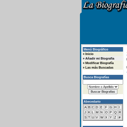
Menú Biográfico
»
Inicio
»
Añadir mi Biografia
»
Modificar Biografía
»
Las más Buscadas
Busca Biografías
Abecedario
A
B
C
D
E
F
G
H
I
J
K
L
M
N
O
P
Q
R
S
T
U
V
W
X
Y
Z
#