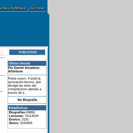
PUBLICIDAD
Última Votada
Per Daniel Amadeus
Atterbom
Poeta sueco. Fundó la
asociación Aurora, que
divulgó las tesis del
romanticismo alemán a
través de s...
Ver Biografía
Estadísticas
Biografías:
49860
Lecturas:
76114634
Envios:
3191
Votos:
3159405