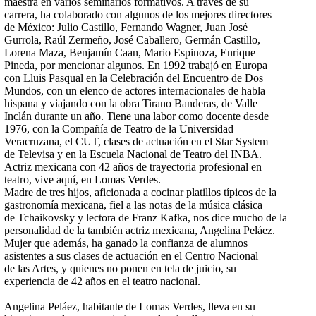
maestra en varios seminarios formativos. A través de su
carrera, ha colaborado con algunos de los mejores directores
de México: Julio Castillo, Fernando Wagner, Juan José
Gurrola, Raúl Zermeño, José Caballero, Germán Castillo,
Lorena Maza, Benjamín Caan, Mario Espinoza, Enrique
Pineda, por mencionar algunos. En 1992 trabajó en Europa
con Lluis Pasqual en la Celebración del Encuentro de Dos
Mundos, con un elenco de actores internacionales de habla
hispana y viajando con la obra Tirano Banderas, de Valle
Inclán durante un año. Tiene una labor como docente desde
1976, con la Compañía de Teatro de la Universidad
Veracruzana, el CUT, clases de actuación en el Star System
de Televisa y en la Escuela Nacional de Teatro del INBA.
Actriz mexicana con 42 años de trayectoria profesional en
teatro, vive aquí, en Lomas Verdes.
Madre de tres hijos, aficionada a cocinar platillos típicos de la
gastronomía mexicana, fiel a las notas de la música clásica
de Tchaikovsky y lectora de Franz Kafka, nos dice mucho de la
personalidad de la también actriz mexicana, Angelina Peláez.
Mujer que además, ha ganado la confianza de alumnos
asistentes a sus clases de actuación en el Centro Nacional
de las Artes, y quienes no ponen en tela de juicio, su
experiencia de 42 años en el teatro nacional.
Angelina Peláez, habitante de Lomas Verdes, lleva en su