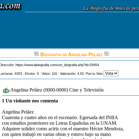
Biografia de Angelina Peláez
Dirección:
https://www.labiografia.com/ver_biografia.php?id=29454
Lecturas: 4203 : Envios: 0 : Votos: 116 : Valoración: 4.92: Pon tu Voto
Angelina Peláez (0000-0000) Cine y Televisión
1 Un visitante nos comenta
Angelina Peláez
Cuarenta y cuatro años en el escenario. Egresada del INBA
con estudios posteriores en Letras Españolas en la UNAM.
Adquiere solidez como actriz con el maestro Héctor Mendoza,
con quien trabajó en varias obras y estuvo bajo su mano