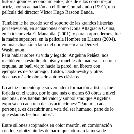
historia grandes reconocimientos, dos de ellos como mejor
actriz, por su actuación en el filme Contrabando (1991), una
película del director Víctor Hugo Rascón Banda.
También le ha tocado ser el soporte de las grandes historias
por televisión, en actuaciones como Doña Altagracia Osuna,
en la telenovela El Manantial (2001), y para sorprendernos, fue
la madre superiora, en la película Hombre en Llamas (2004),
en una actuación a lado del norteamericano Denzel
Washington.
Para hablar sobre su vida y legado, Angelina Peláez, nos
recibió en su estudio, de piso y muebles de madera… en una
esquina, un baúl viejo; hacia la pared, un librero con
ejemplares de Saramago, Tolstoi, Dostoievsky y otras
decenas más de obras de autores clásicos.
La actriz comentó que su verdadera formación artística, fue
forjada en el teatro, por lo que más o menos 60 obras a nivel
nacional, nos hablan del valor y simbolismo que Angelina
expresa en cada una de sus actuaciones: “Para mi, cada
personaje, es descubrir una veta del ser humano, parte de lo
que estamos hechos todos”.
Entre sillones acojinados en color marrón, en combinación
con los xoloitzcuintles de barro que adornan la mesa de