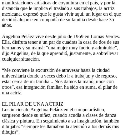
manifestaciones artísticas de coyuntura en el país, y por la
distancia que le implica el traslado a sus trabajos, la actriz
mexicana, expresó que le gusta vivir aquí, un lugar en el que
decidió alojarse en compañía de su familia desde hace 35
años.
Angelina Peláez vive desde julio de 1969 en Lomas Verdes.
Ella, disfruta tener a un par de cuadras la casa de dos de sus
hermanos y su mamá: “una mujer muy fuerte y admirable”,
dijo Angelina, de la que aprendió, justamente, a sobrellevar
cualquier situación.
“Me conviene la excursión de atravesar hasta la ciudad
universitaria donde a veces debo ir a trabajar, y de regreso,
estar cerca de mi familia... Nos damos la mano, unos con
otros”, esa integración familiar, ha sido en suma, el pilar de
una actriz.
EL PILAR DE UNA ACTRIZ
Los inicios de Angelina Peláez en el campo artístico,
surgieron desde su niñez, cuando acudía a clases de danza
clásica y pintura. En seguimiento a su imaginación, también
dibujaba: “siempre les llamaban la atención a los demás mis
dibujos”.