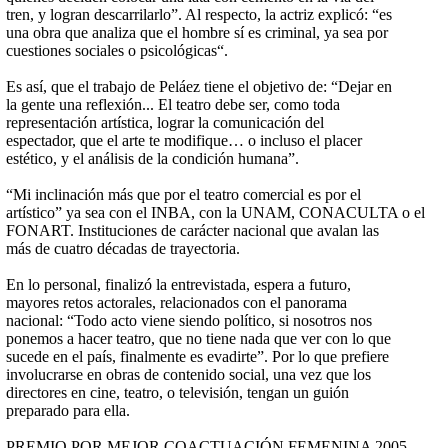
tren, y logran descarrilarlo”. Al respecto, la actriz explicó: “es
una obra que analiza que el hombre sí es criminal, ya sea por
cuestiones sociales o psicológicas“.
Es así, que el trabajo de Peláez tiene el objetivo de: “Dejar en
la gente una reflexión... El teatro debe ser, como toda
representación artística, lograr la comunicación del
espectador, que el arte te modifique… o incluso el placer
estético, y el análisis de la condición humana”.
“Mi inclinación más que por el teatro comercial es por el
artístico” ya sea con el INBA, con la UNAM, CONACULTA o el
FONART. Instituciones de carácter nacional que avalan las
más de cuatro décadas de trayectoria.
En lo personal, finalizó la entrevistada, espera a futuro,
mayores retos actorales, relacionados con el panorama
nacional: “Todo acto viene siendo político, si nosotros nos
ponemos a hacer teatro, que no tiene nada que ver con lo que
sucede en el país, finalmente es evadirte”. Por lo que prefiere
involucrarse en obras de contenido social, una vez que los
directores en cine, teatro, o televisión, tengan un guión
preparado para ella.
PREMIO POR MEJOR COACTUACIÓN FEMENINA 2005