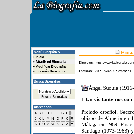
Biogra
Menú Biográfico
»
Inicio
»
Añadir mi Biografia
Dirección:
https://www.labiografia.co
»
Modificar Biografía
Lecturas: 938 : Envios: 0 : Votos: 41 :
»
Las más Buscadas
Busca Biografías
Ángel Suquía (1916-
1 Un visitante nos com
Abecedario
Prelado español. Sacer
A
B
C
D
E
F
G
H
I
obispo de Almería en 19
J
K
L
M
N
O
P
Q
R
Málaga en 1969. Poste
S
T
U
V
W
X
Y
Z
#
Santiago (1973-1983) y