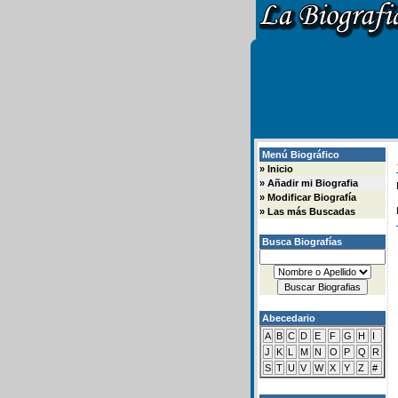
Menú Biográfico
»
Inicio
»
Añadir mi Biografia
»
Modificar Biografía
»
Las más Buscadas
Busca Biografías
Abecedario
A
B
C
D
E
F
G
H
I
J
K
L
M
N
O
P
Q
R
S
T
U
V
W
X
Y
Z
#