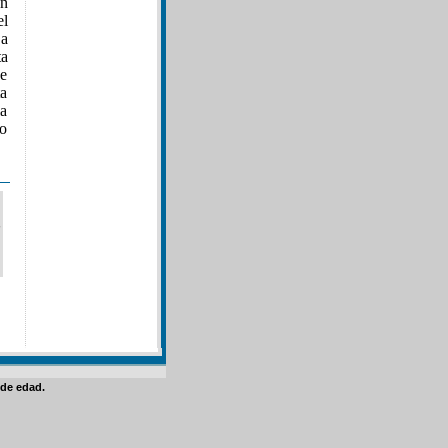
en
el
 a
ta
de
ta
la
vo
de edad.