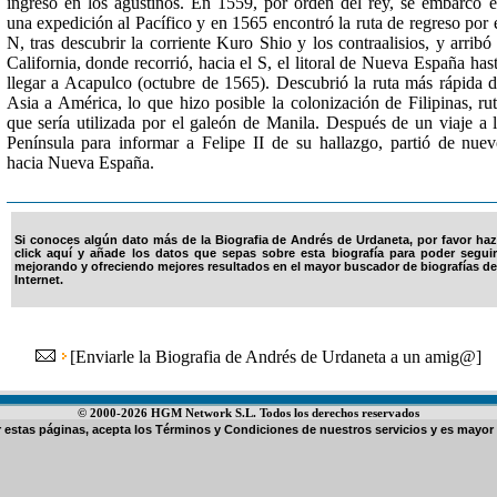
ingresó en los agustinos. En 1559, por orden del rey, se embarcó 
una expedición al Pacífico y en 1565 encontró la ruta de regreso por 
N, tras descubrir la corriente Kuro Shio y los contraalisios, y arribó
California, donde recorrió, hacia el S, el litoral de Nueva España has
llegar a Acapulco (octubre de 1565). Descubrió la ruta más rápida 
Asia a América, lo que hizo posible la colonización de Filipinas, ru
que sería utilizada por el galeón de Manila. Después de un viaje a 
Península para informar a Felipe II de su hallazgo, partió de nue
hacia Nueva España.
Si conoces algún dato más de la Biografia de Andrés de Urdaneta, por favor haz
click aquí y añade los datos que sepas sobre esta biografía para poder seguir
mejorando y ofreciendo mejores resultados en el mayor buscador de biografías de
Internet.
[
Enviarle la Biografia de Andrés de Urdaneta a un amig@
]
© 2000-2026 HGM Network S.L. Todos los derechos reservados
ar estas páginas, acepta los
Términos y Condiciones de nuestros servicios
y es mayor 