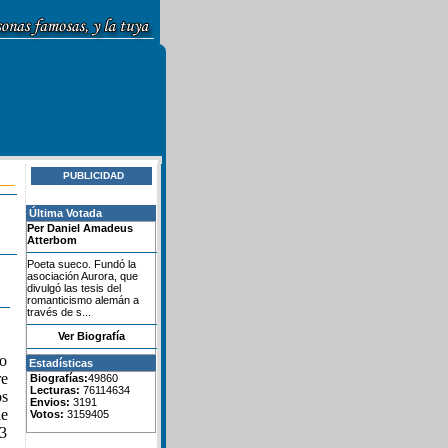
PUBLICIDAD
Última Votada
Per Daniel Amadeus
Atterbom
Poeta sueco. Fundó la
asociación Aurora, que
divulgó las tesis del
romanticismo alemán a
través de s...
Ver Biografía
no
Estadísticas
re
Biografías:
49860
Lecturas:
76114634
os
Envios:
3191
e
Votos:
3159405
53