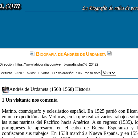
Biografia de Andrés de Urdaneta
Dirección:
https://www.labiografia.com/ver_biografia.php?id=23422
Lecturas: 2320 : Envios: 0 : Votos: 71 : Valoración: 7.06: Pon tu Voto
Andrés de Urdaneta (1508-1568) Historia
1 Un visitante nos comenta
Marino, cosmógrafo y eclesiástico español. En 1525 partió con Elca
en una expedición a las Molucas, en la que realizó varios trabajos sob
las rutas marinas del Pacífico hacia América. A su regreso (1535), l
portugueses le apresaron en el cabo de Buena Esperanza y l
confiscaron sus trabajos. En 1538 marchó a Nueva España, y en 15