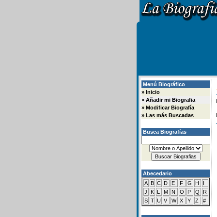
Menú Biográfico
»
Inicio
»
Añadir mi Biografia
»
Modificar Biografía
»
Las más Buscadas
Busca Biografías
Abecedario
A
B
C
D
E
F
G
H
I
J
K
L
M
N
O
P
Q
R
S
T
U
V
W
X
Y
Z
#