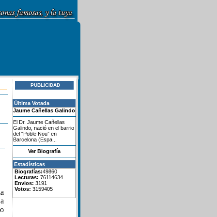
PUBLICIDAD
Última Votada
Jaume Cañellas Galindo
El Dr. Jaume Cañellas
Galindo, nació en el barrio
del “Poble Nou” en
Barcelona (Espa...
Ver Biografía
Estadísticas
Biografías:
49860
Lecturas:
76114634
Envios:
3191
Votos:
3159405
za
 a
no