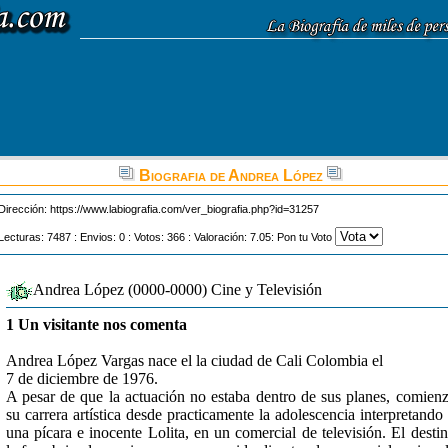
Biografia de Andrea López
Dirección:
https://www.labiografia.com/ver_biografia.php?id=31257
Lecturas: 7487 : Envios: 0 : Votos: 366 : Valoración: 7.05: Pon tu Voto
Andrea López (0000-0000) Cine y Televisión
1 Un visitante nos comenta
Andrea López Vargas nace el la ciudad de Cali Colombia el
7 de diciembre de 1976.
A pesar de que la actuación no estaba dentro de sus planes, comien
su carrera artística desde practicamente la adolescencia interpretando
una pícara e inocente Lolita, en un comercial de televisión. El desti