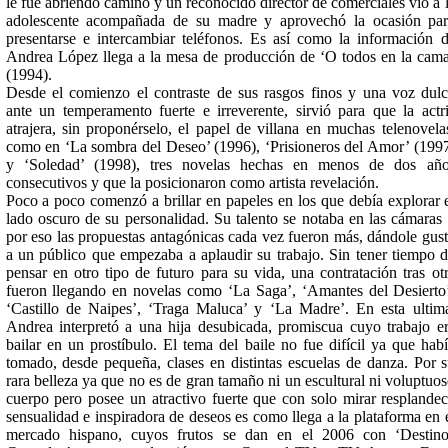
le fue abriendo camino y un reconocido director de comerciales vio a 
adolescente acompañada de su madre y aprovechó la ocasión pa
presentarse e intercambiar teléfonos. Es así como la información 
Andrea López llega a la mesa de producción de ‘O todos en la cam
(1994).
Desde el comienzo el contraste de sus rasgos finos y una voz dul
ante un temperamento fuerte e irreverente, sirvió para que la actr
atrajera, sin proponérselo, el papel de villana en muchas telenovela
como en ‘La sombra del Deseo’ (1996), ‘Prisioneros del Amor’ (199
y ‘Soledad’ (1998), tres novelas hechas en menos de dos año
consecutivos y que la posicionaron como artista revelación.
Poco a poco comenzó a brillar en papeles en los que debía explorar 
lado oscuro de su personalidad. Su talento se notaba en las cámaras
por eso las propuestas antagónicas cada vez fueron más, dándole gus
a un público que empezaba a aplaudir su trabajo. Sin tener tiempo 
pensar en otro tipo de futuro para su vida, una contratación tras ot
fueron llegando en novelas como ‘La Saga’, ‘Amantes del Desierto
‘Castillo de Naipes’, ‘Traga Maluca’ y ‘La Madre’. En esta ultim
Andrea interpretó a una hija desubicada, promiscua cuyo trabajo e
bailar en un prostíbulo. El tema del baile no fue difícil ya que hab
tomado, desde pequeña, clases en distintas escuelas de danza. Por 
rara belleza ya que no es de gran tamaño ni un escultural ni voluptuo
cuerpo pero posee un atractivo fuerte que con solo mirar resplande
sensualidad e inspiradora de deseos es como llega a la plataforma en 
mercado hispano, cuyos frutos se dan en el 2006 con ‘Destin