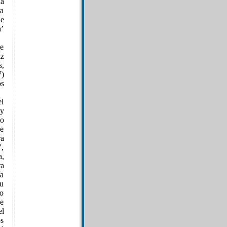
la
ra
de
a’
ce
iz
s,
7)
s
el
 y
to
de
ra
’,
a,
ra
ía
su
so
ce
el
os