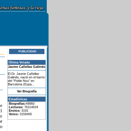
PUBLICIDAD
Última Votada
Jaume Cañellas Galindo
El Dr. Jaume Cañellas
Galindo, nació en el barrio
del “Poble Nou” en
Barcelona (Espa...
Ver Biografía
Estadísticas
Biografías:
49860
de
Lecturas:
76114634
01
Envios:
3191
Votos:
3159405
yo
or
to