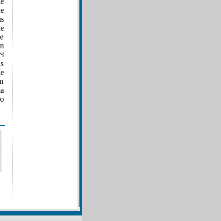
de
ue
as
le
te
en
el
as
de
en
ma
ro