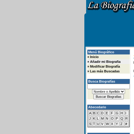
Menú Biográfico
»
Inicio
»
Añadir mi Biografia
»
Modificar Biografía
»
Las más Buscadas
Busca Biografías
Abecedario
A
B
C
D
E
F
G
H
I
J
K
L
M
N
O
P
Q
R
S
T
U
V
W
X
Y
Z
#