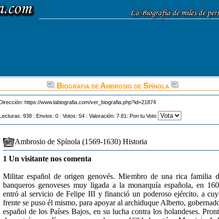
Biografia de Ambrosio de Spínola
Dirección:
https://www.labiografia.com/ver_biografia.php?id=21874
Lecturas: 938 : Envios: 0 : Votos: 54 : Valoración: 7.81: Pon tu Voto
Ambrosio de Spínola (1569-1630) Historia
1 Un visitante nos comenta
Militar español de origen genovés. Miembro de una rica familia 
banqueros genoveses muy ligada a la monarquía española, en 16
entró al servicio de Felipe III y financió un poderoso ejército, a cu
frente se puso él mismo, para apoyar al archiduque Alberto, gobernad
español de los Países Bajos, en su lucha contra los holandeses. Pron