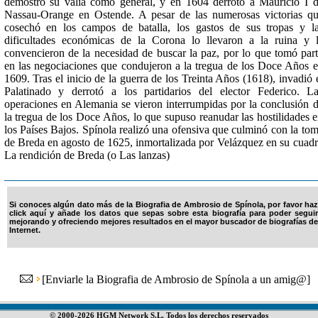
demostró su valía como general, y en 1604 derrotó a Mauricio I 
Nassau-Orange en Ostende. A pesar de las numerosas victorias q
cosechó en los campos de batalla, los gastos de sus tropas y l
dificultades económicas de la Corona lo llevaron a la ruina y 
convencieron de la necesidad de buscar la paz, por lo que tomó par
en las negociaciones que condujeron a la tregua de los Doce Años 
1609. Tras el inicio de la guerra de los Treinta Años (1618), invadió 
Palatinado y derrotó a los partidarios del elector Federico. L
operaciones en Alemania se vieron interrumpidas por la conclusión 
la tregua de los Doce Años, lo que supuso reanudar las hostilidades 
los Países Bajos. Spínola realizó una ofensiva que culminó con la to
de Breda en agosto de 1625, inmortalizada por Velázquez en su cuad
La rendición de Breda (o Las lanzas)
Si conoces algún dato más de la Biografia de Ambrosio de Spínola, por favor haz
click aquí y añade los datos que sepas sobre esta biografía para poder seguir
mejorando y ofreciendo mejores resultados en el mayor buscador de biografías de
Internet.
[
Enviarle la Biografia de Ambrosio de Spínola a un amig@
]
© 2000-2026 HGM Network S.L. Todos los derechos reservados