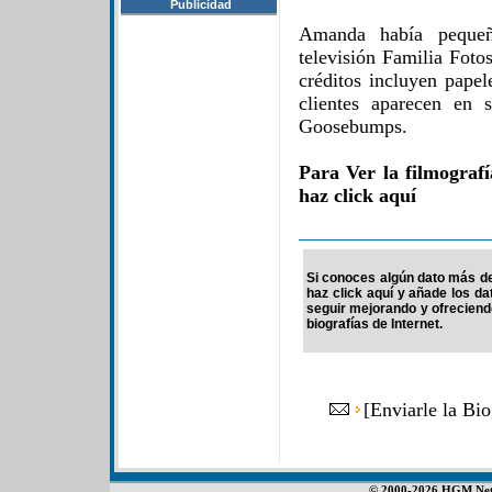
Publicidad
Amanda había pequeñ
televisión Familia Fot
créditos incluyen papel
clientes aparecen en s
Goosebumps.
Para Ver la filmogra
haz click aquí
Si conoces algún dato más d
haz click aquí y añade los d
seguir mejorando y ofrecien
biografías de Internet.
[
Enviarle la Bi
© 2000-2026 HGM Netwo