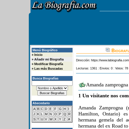
Biografi
Menú Biográfico
»
Inicio
»
Añadir mi Biografia
Dirección:
https://www.labiografia.co
»
Modificar Biografía
Lecturas: 1361 : Envios: 0 : Votos: 78
»
Las más Buscadas
Busca Biografías
Amanda zamprogna (
1 Un visitante nos com
Abecedario
Amanda Zamprogna (n
A
B
C
D
E
F
G
H
I
Hamilton, Ontario) es
J
K
L
M
N
O
P
Q
R
hermana gemela del a
S
T
U
V
W
X
Y
Z
#
hermana del ex Road to