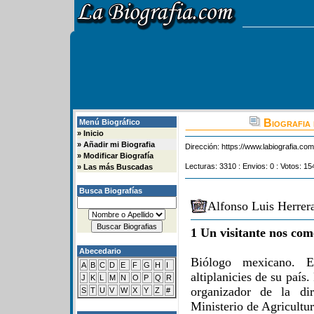
Biografia 
Menú Biográfico
»
Inicio
»
Añadir mi Biografia
Dirección:
https://www.labiografia.co
»
Modificar Biografía
Lecturas: 3310 : Envios: 0 : Votos: 15
»
Las más Buscadas
Busca Biografías
Alfonso Luis Herrer
1 Un visitante nos com
Abecedario
Biólogo mexicano. E
A
B
C
D
E
F
G
H
I
altiplanicies de su país
J
K
L
M
N
O
P
Q
R
organizador de la dir
S
T
U
V
W
X
Y
Z
#
Ministerio de Agricultur