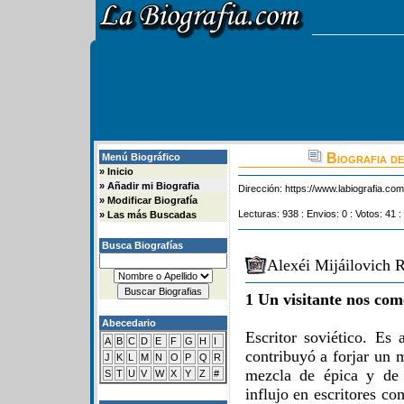
Biografia de
Menú Biográfico
»
Inicio
»
Añadir mi Biografia
Dirección:
https://www.labiografia.co
»
Modificar Biografía
Lecturas: 938 : Envios: 0 : Votos: 41 :
»
Las más Buscadas
Busca Biografías
Alexéi Mijáilovich 
1 Un visitante nos com
Abecedario
Escritor soviético. Es
A
B
C
D
E
F
G
H
I
contribuyó a forjar un 
J
K
L
M
N
O
P
Q
R
mezcla de épica y de 
S
T
U
V
W
X
Y
Z
#
influjo en escritores c