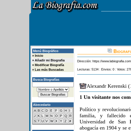
Biografi
Menú Biográfico
»
Inicio
»
Añadir mi Biografia
Dirección:
https://www.labiografia.co
»
Modificar Biografía
Lecturas: 5134 : Envios: 0 : Votos: 27
»
Las más Buscadas
Busca Biografías
Alexandr Kerenski (
1 Un visitante nos com
Abecedario
Político y revolucionar
A
B
C
D
E
F
G
H
I
familia, y fallecid
J
K
L
M
N
O
P
Q
R
Universidad de San P
S
T
U
V
W
X
Y
Z
#
abogacía en 1904 y se e