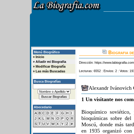
Biografia de
Menú Biográfico
»
Inicio
»
Añadir mi Biografia
Dirección:
https://www.labiografia.co
»
Modificar Biografía
Lecturas: 6552 : Envios: 2 : Votos: 19
»
Las más Buscadas
Busca Biografías
Alexandr Ivánovich 
1 Un visitante nos com
Abecedario
Bioquímico soviético, 
A
B
C
D
E
F
G
H
I
bioquímicas sobre del 
J
K
L
M
N
O
P
Q
R
Moscú, donde más tarde
S
T
U
V
W
X
Y
Z
#
en 1935 organizó con 