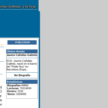
PUBLICIDAD
Última Votada
Jaume Cañellas Galindo
El Dr. Jaume Cañellas
Galindo, nació en el barrio
del “Poble Nou” en
Barcelona (Espa...
Ver Biografía
Estadísticas
Biografías:
49860
a)
Lecturas:
76114634
El
Envios:
3191
Votos:
3159405
 y
en
ue