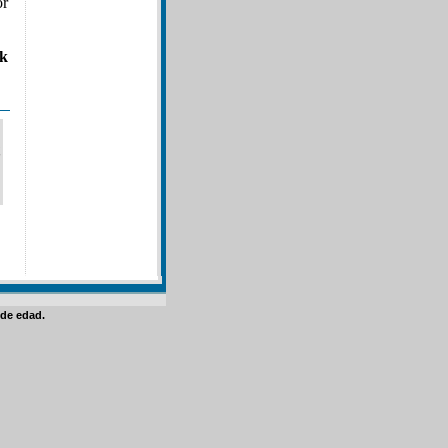
or
ck
de edad.