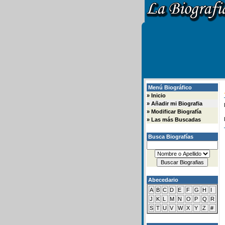
Menú Biográfico
»
Inicio
»
Añadir mi Biografia
»
Modificar Biografía
»
Las más Buscadas
Busca Biografías
Abecedario
A
B
C
D
E
F
G
H
I
J
K
L
M
N
O
P
Q
R
S
T
U
V
W
X
Y
Z
#