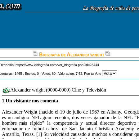
Biografia de Alexander wright
Dirección:
https://www.labiografia.com/ver_biografia.php?id=28444
Lecturas: 1465 : Envios: 0 : Votos: 60 : Valoración: 7.62: Pon tu Voto
Alexander wright (0000-0000) Cine y Televisión
1 Un visitante nos comenta
Alexander Wright (nacido el 19 de julio de 1967 en Albany, Georgi
es un antiguo NFL gran receptor, dos veces ganador de la NFL "
hombre más rápido" la competencia y actual director deportivo
entrenador de fútbol cabeza de San Jacinto Christian Academy 
Amarillo, Texas. [1] Su velocidad causado a muchos a considerar q