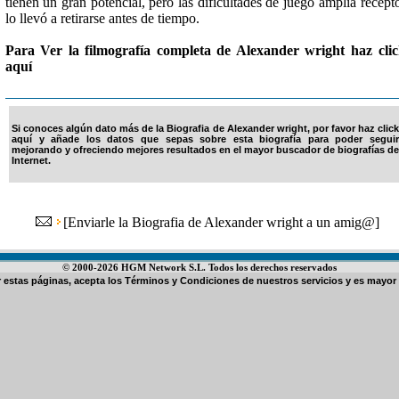
tienen un gran potencial, pero las dificultades de juego amplia recept
lo llevó a retirarse antes de tiempo.
Para Ver la filmografía completa de Alexander wright haz cli
aquí
Si conoces algún dato más de la Biografia de Alexander wright, por favor haz click
aquí y añade los datos que sepas sobre esta biografía para poder seguir
mejorando y ofreciendo mejores resultados en el mayor buscador de biografías de
Internet.
[
Enviarle la Biografia de Alexander wright a un amig@
]
© 2000-2026 HGM Network S.L. Todos los derechos reservados
ar estas páginas, acepta los
Términos y Condiciones de nuestros servicios
y es mayor 