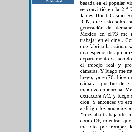
Publicidad
basada en el popular v
se convirtió en la 2 ª 
James Bond Casino Ro
IGN, dice esto sobre su
generación de aleman
Mexico en el'73 me 
trabajar en el cine .
que fabrica las cámaras
una especie de aprendi
departamento de sonido,
el trabajo real y pr
cámaras. Y luego me mu
luego, ya en'76, hice 
cámara, que fue de 2
mantuvo en marcha, Me t
extractora AC, y luego 
ción. Y entonces yo es
a dirigir los anuncios a
Yo estaba trabajando c
como DP, mientras que 
me dio por romper la