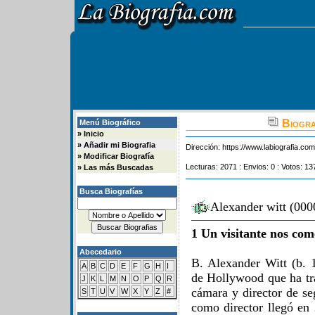
Biogra
Menú Biográfico
»
Inicio
»
Añadir mi Biografia
Dirección:
https://www.labiografia.co
»
Modificar Biografía
Lecturas: 2071 : Envios: 0 : Votos: 13
»
Las más Buscadas
Busca Biografías
Alexander witt (000
1 Un visitante nos com
Abecedario
B. Alexander Witt (b. 1
A
B
C
D
E
F
G
H
I
de Hollywood que ha tr
J
K
L
M
N
O
P
Q
R
cámara y director de se
S
T
U
V
W
X
Y
Z
#
como director llegó en