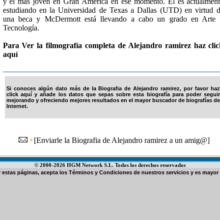
y el más joven en Gran América en ese momento. Él es actualmen
estudiando en la Universidad de Texas a Dallas (UTD) en virtud 
una beca y McDermott está llevando a cabo un grado en Arte 
Tecnología.
Para Ver la filmografía completa de Alejandro ramirez haz cli
aquí
Si conoces algún dato más de la Biografia de Alejandro ramirez, por favor haz
click aquí y añade los datos que sepas sobre esta biografía para poder seguir
mejorando y ofreciendo mejores resultados en el mayor buscador de biografías de
Internet.
[
Enviarle la Biografia de Alejandro ramirez a un amig@
]
© 2000-2026 HGM Network S.L. Todos los derechos reservados
ar estas páginas, acepta los
Términos y Condiciones de nuestros servicios
y es mayor 