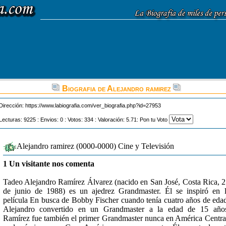
Biografia de Alejandro ramirez
Dirección:
https://www.labiografia.com/ver_biografia.php?id=27953
Lecturas: 9225 : Envios: 0 : Votos: 334 : Valoración: 5.71: Pon tu Voto
Alejandro ramirez (0000-0000) Cine y Televisión
1 Un visitante nos comenta
Tadeo Alejandro Ramírez Álvarez (nacido en San José, Costa Rica, 
de junio de 1988) es un ajedrez Grandmaster. Él se inspiró en 
película En busca de Bobby Fischer cuando tenía cuatro años de eda
Alejandro convertido en un Grandmaster a la edad de 15 años
Ramírez fue también el primer Grandmaster nunca en América Centra