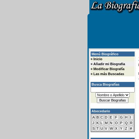
Menú Biográfico
»
Inicio
»
Añadir mi Biografia
»
Modificar Biografía
»
Las más Buscadas
Busca Biografías
Abecedario
A
B
C
D
E
F
G
H
I
J
K
L
M
N
O
P
Q
R
S
T
U
V
W
X
Y
Z
#