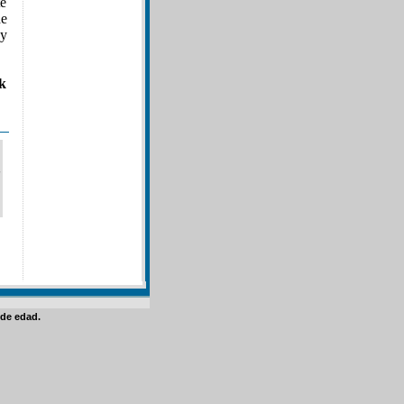
te
de
y
ck
de edad.