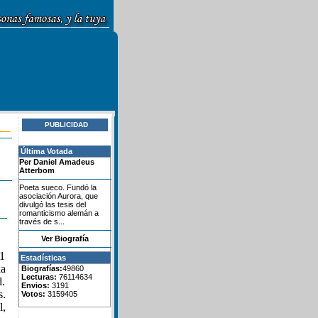
PUBLICIDAD
Última Votada
Per Daniel Amadeus
Atterbom
Poeta sueco. Fundó la
asociación Aurora, que
divulgó las tesis del
romanticismo alemán a
través de s...
Ver Biografía
21
Estadísticas
la
Biografías:
49860
Lecturas:
76114634
d.
Envios:
3191
.
Votos:
3159405
l,