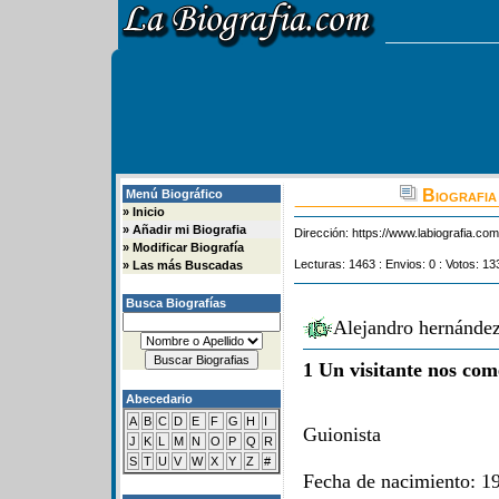
Biografia
Menú Biográfico
»
Inicio
»
Añadir mi Biografia
Dirección:
https://www.labiografia.co
»
Modificar Biografía
Lecturas: 1463 : Envios: 0 : Votos: 13
»
Las más Buscadas
Busca Biografías
Alejandro hernández
1 Un visitante nos com
Abecedario
A
B
C
D
E
F
G
H
I
Guionista
J
K
L
M
N
O
P
Q
R
S
T
U
V
W
X
Y
Z
#
Fecha de nacimiento: 1