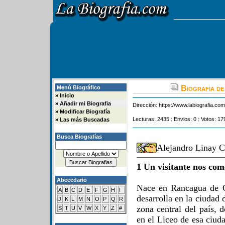
Biografia de
Menú Biográfico
»
Inicio
»
Añadir mi Biografia
Dirección:
https://www.labiografia.co
»
Modificar Biografía
Lecturas: 2435 : Envios: 0 : Votos: 17
»
Las más Buscadas
Busca Biografías
Alejandro Linay C
1 Un visitante nos com
Abecedario
Nace en Rancagua de C
A
B
C
D
E
F
G
H
I
desarrolla en la ciudad
J
K
L
M
N
O
P
Q
R
zona central del país, 
S
T
U
V
W
X
Y
Z
#
en el Liceo de esa ciuda