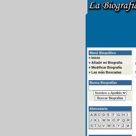
Menú Biográfico
»
Inicio
»
Añadir mi Biografia
»
Modificar Biografía
»
Las más Buscadas
Busca Biografías
Abecedario
A
B
C
D
E
F
G
H
I
J
K
L
M
N
O
P
Q
R
S
T
U
V
W
X
Y
Z
#