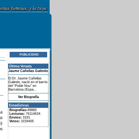
PUBLICIDAD
Última Votada
Jaume Cañellas Galindo
El Dr. Jaume Cañellas
Galindo, nació en el barrio
del “Poble Nou” en
Barcelona (Espa...
Ver Biografía
Estadísticas
Biografías:
49860
la
Lecturas:
76114634
as
Envios:
3191
Votos:
3159405
6)
os