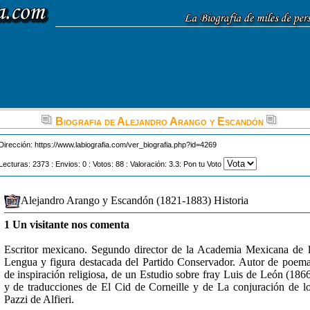
Biografia de Alejandro Arango y Escandón
Dirección:
https://www.labiografia.com/ver_biografia.php?id=4269
Lecturas: 2373 : Envios: 0 : Votos: 88 : Valoración: 3.3: Pon tu Voto
Alejandro Arango y Escandón (1821-1883) Historia
1 Un visitante nos comenta
Escritor mexicano. Segundo director de la Academia Mexicana de 
Lengua y figura destacada del Partido Conservador. Autor de poem
de inspiración religiosa, de un Estudio sobre fray Luis de León (186
y de traducciones de El Cid de Corneille y de La conjuración de l
Pazzi de Alfieri.