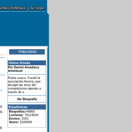
PUBLICIDAD
Última Votada
Per Daniel Amadeus
Atterbom
Poeta sueco. Fundó la
asociación Aurora, que
divulgó las tesis del
romanticismo alemán a
través de s...
Ver Biografía
de
Estadísticas
os
Biografías:
49860
Lecturas:
76114634
Envios:
3191
Votos:
3159405
or