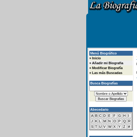
Menú Biográfico
»
Inicio
»
Añadir mi Biografia
»
Modificar Biografía
»
Las más Buscadas
Busca Biografías
Abecedario
A
B
C
D
E
F
G
H
I
J
K
L
M
N
O
P
Q
R
S
T
U
V
W
X
Y
Z
#