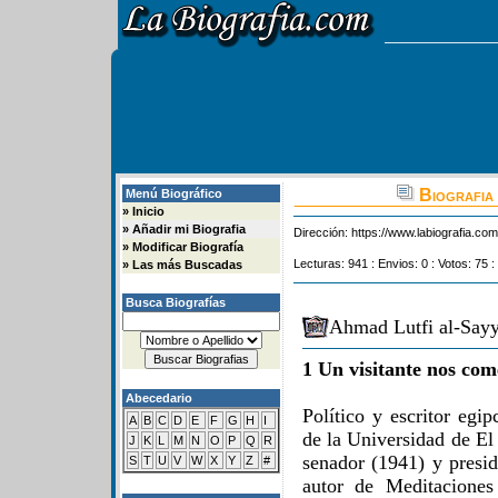
Biografia 
Menú Biográfico
»
Inicio
»
Añadir mi Biografia
Dirección:
https://www.labiografia.co
»
Modificar Biografía
Lecturas: 941 : Envios: 0 : Votos: 75 :
»
Las más Buscadas
Busca Biografías
Ahmad Lutfi al-Sayy
1 Un visitante nos com
Abecedario
Político y escritor egip
A
B
C
D
E
F
G
H
I
de la Universidad de El
J
K
L
M
N
O
P
Q
R
senador (1941) y presi
S
T
U
V
W
X
Y
Z
#
autor de Meditaciones s