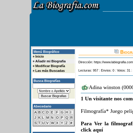
Biogra
Menú Biográfico
»
Inicio
»
Añadir mi Biografia
Dirección:
https://www.labiografia.co
»
Modificar Biografía
Lecturas: 957 : Envios: 0 : Votos: 31 :
»
Las más Buscadas
Busca Biografías
Adina winston (0000
1 Un visitante nos com
Abecedario
Filmografía* Juego pel
A
B
C
D
E
F
G
H
I
J
K
L
M
N
O
P
Q
R
Para Ver la filmogra
S
T
U
V
W
X
Y
Z
#
click aquí