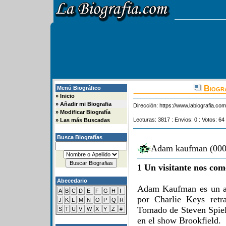
Biogra
Menú Biográfico
»
Inicio
»
Añadir mi Biografia
Dirección:
https://www.labiografia.co
»
Modificar Biografía
Lecturas: 3817 : Envios: 0 : Votos: 64
»
Las más Buscadas
Busca Biografías
Adam kaufman (0000
1 Un visitante nos com
Abecedario
Adam Kaufman es un ac
A
B
C
D
E
F
G
H
I
por Charlie Keys retra
J
K
L
M
N
O
P
Q
R
Tomado de Steven Spielb
S
T
U
V
W
X
Y
Z
#
en el show Brookfield.