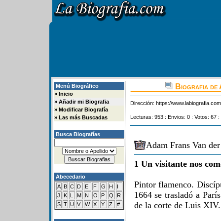
Biografia de
Menú Biográfico
»
Inicio
»
Añadir mi Biografia
Dirección:
https://www.labiografia.co
»
Modificar Biografía
Lecturas: 953 : Envios: 0 : Votos: 67 :
»
Las más Buscadas
Busca Biografías
Adam Frans Van der 
1 Un visitante nos com
Abecedario
Pintor flamenco. Discíp
A
B
C
D
E
F
G
H
I
1664 se trasladó a París
J
K
L
M
N
O
P
Q
R
de la corte de Luis XIV.
S
T
U
V
W
X
Y
Z
#