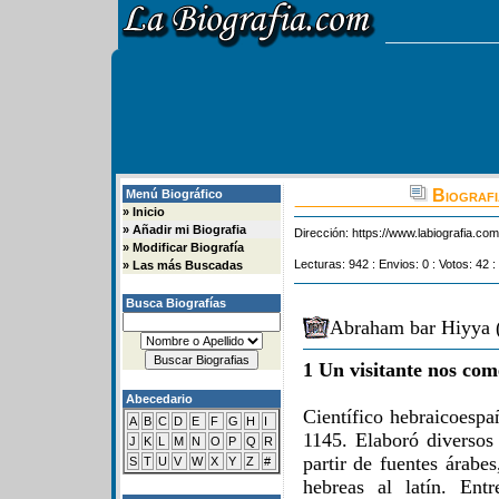
Biografi
Menú Biográfico
»
Inicio
»
Añadir mi Biografia
Dirección:
https://www.labiografia.co
»
Modificar Biografía
Lecturas: 942 : Envios: 0 : Votos: 42 :
»
Las más Buscadas
Busca Biografías
Abraham bar Hiyya (
1 Un visitante nos com
Abecedario
Científico hebraicoespa
A
B
C
D
E
F
G
H
I
1145. Elaboró diversos
J
K
L
M
N
O
P
Q
R
partir de fuentes árabe
S
T
U
V
W
X
Y
Z
#
hebreas al latín. Entr