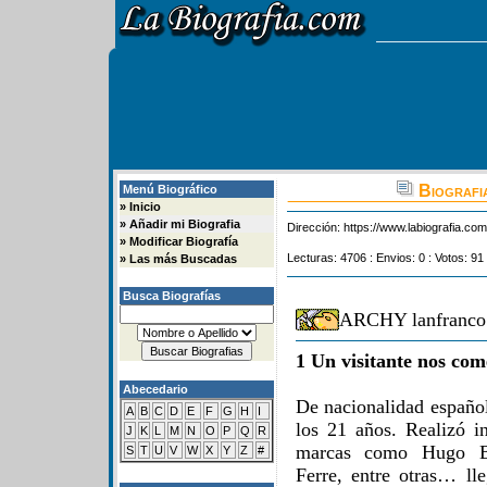
Biografi
Menú Biográfico
»
Inicio
»
Añadir mi Biografia
Dirección:
https://www.labiografia.co
»
Modificar Biografía
Lecturas: 4706 : Envios: 0 : Votos: 91
»
Las más Buscadas
Busca Biografías
ARCHY lanfranco 
1 Un visitante nos com
Abecedario
De nacionalidad españo
A
B
C
D
E
F
G
H
I
los 21 años. Realizó in
J
K
L
M
N
O
P
Q
R
marcas como Hugo Bo
S
T
U
V
W
X
Y
Z
#
Ferre, entre otras… ll