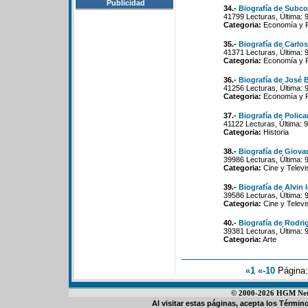
Publicidad
34.-
Biografía de Subc
41799 Lecturas, Última: 
Categoria:
Economía y Po
35.-
Biografía de Carlo
41371 Lecturas, Última: 
Categoria:
Economía y Po
36.-
Biografía de José B
41256 Lecturas, Última: 
Categoria:
Economía y Po
37.-
Biografía de Polica
41122 Lecturas, Última: 
Categoria:
Historia
38.-
Biografía de Giova
39986 Lecturas, Última: 
Categoria:
Cine y Televi
39.-
Biografía de Alvin 
39586 Lecturas, Última: 
Categoria:
Cine y Televi
40.-
Biografía de Rodri
39381 Lecturas, Última: 
Categoria:
Arte
«1
«-10
Página
© 2000-2026 HGM Netwo
Al visitar estas páginas, acepta los
Término