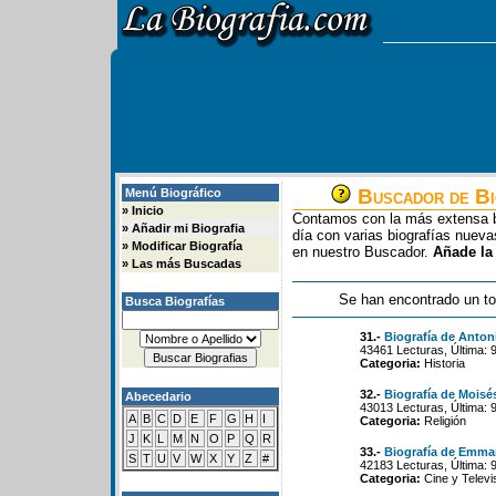
Buscador de Bi
Menú Biográfico
»
Inicio
Contamos con la más extensa b
»
Añadir mi Biografia
día con varias biografías nue
»
Modificar Biografía
en nuestro Buscador.
Añade la
»
Las más Buscadas
Se han encontrado un to
Busca Biografías
31.-
Biografía de Antoni
43461 Lecturas, Última: 
Categoria:
Historia
32.-
Biografía de Moisé
Abecedario
43013 Lecturas, Última: 
A
B
C
D
E
F
G
H
I
Categoria:
Religión
J
K
L
M
N
O
P
Q
R
33.-
Biografía de Emma
S
T
U
V
W
X
Y
Z
#
42183 Lecturas, Última: 
Categoria:
Cine y Televi