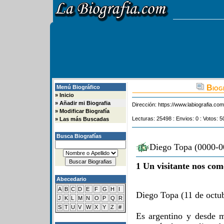
Biogr
Menú Biográfico
»
Inicio
»
Añadir mi Biografia
Dirección:
https://www.labiografia.co
»
Modificar Biografía
Lecturas: 25498 : Envios: 0 : Votos: 5
»
Las más Buscadas
Busca Biografías
Diego Topa (0000-00
1 Un visitante nos com
Abecedario
A
B
C
D
E
F
G
H
I
Diego Topa (11 de octub
J
K
L
M
N
O
P
Q
R
S
T
U
V
W
X
Y
Z
#
Es argentino y desde 