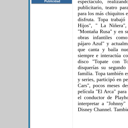
espectáculo, realiza
Publicidad
publicitario, teatro pa
para los más chiquitos 
disfruta. Topa trabaj
Hijos", " La Niñera",
"Montaña Rusa" y en s
obras infantiles como
pájaro Azul" y actual
que canta y baila nue
siempre e interactúa c
disco "Topate con T
disquerías su segundo
familia. Topa también es
y series, participó en 
Cars", pocos meses de
película "El Arca" para
el conductor de Playh
interpretar a "Johnny
Disney Channel. Tambi