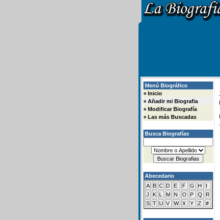
Menú Biográfico
»
Inicio
»
Añadir mi Biografia
»
Modificar Biografía
»
Las más Buscadas
Busca Biografías
Abecedario
A
B
C
D
E
F
G
H
I
J
K
L
M
N
O
P
Q
R
S
T
U
V
W
X
Y
Z
#