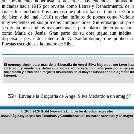
del movimiento modernista, se adscribe a las tendencias innovador
iniciadas hacia 1915 por revistas como Letras y Renacimiento, de l
cuales fue fundador. Los poemas que publicó bajo el título de El árb
del bien y del mal (1918) revelan influjos de poetas como Verlain
muy evidentes en sus primeras composiciones. Sin embargo, su pro
se orienta por caminos más personales, particularmente en narracion
como María de Jesús. Gran parte de su obra sigue aún inédita
dispersa a pesar del intento de G. Zaldumbique, que publicó s
Poesías escogidas a la muerte de Silva.
Si conoces algún dato más de la Biografia de Ángel Silva Medardo, por favor haz
click aquí y añade los datos que sepas sobre esta biografía para poder seguir
mejorando y ofreciendo mejores resultados en el mayor buscador de biografías de
Internet.
[
Enviarle la Biografia de Ángel Silva Medardo a un amig@
]
© 2000-2026 HGM Network S.L. Todos los derechos reservados
ar estas páginas, acepta los
Términos y Condiciones de nuestros servicios
y es mayor 