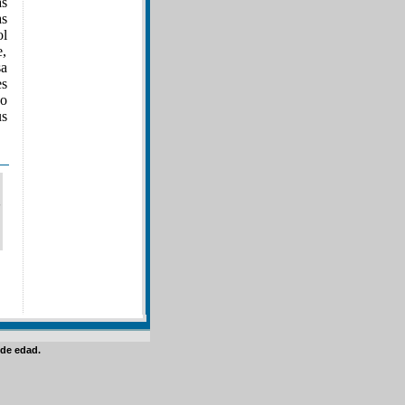
as
as
ol
e,
sa
es
 o
us
de edad.