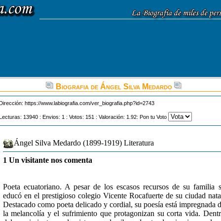
Biografia de Ángel Silva Medardo
Dirección:
https://www.labiografia.com/ver_biografia.php?id=2743
Lecturas: 13940 : Envios: 1 : Votos: 151 : Valoración: 1.92: Pon tu Voto
Ángel Silva Medardo (1899-1919) Literatura
1 Un visitante nos comenta
Poeta ecuatoriano. A pesar de los escasos recursos de su familia 
educó en el prestigioso colegio Vicente Rocafuerte de su ciudad nata
Destacado como poeta delicado y cordial, su poesía está impregnada 
la melancolía y el sufrimiento que protagonizan su corta vida. Dent