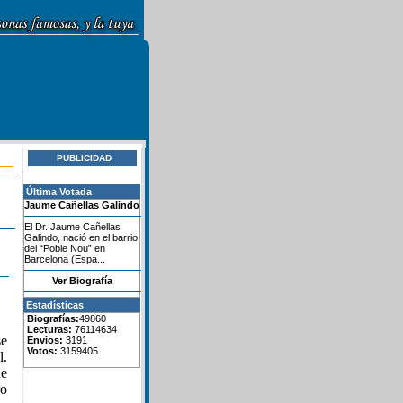
PUBLICIDAD
Última Votada
Jaume Cañellas Galindo
El Dr. Jaume Cañellas
Galindo, nació en el barrio
del “Poble Nou” en
Barcelona (Espa...
Ver Biografía
Estadísticas
Biografías:
49860
Lecturas:
76114634
se
Envios:
3191
Votos:
3159405
l.
de
ro