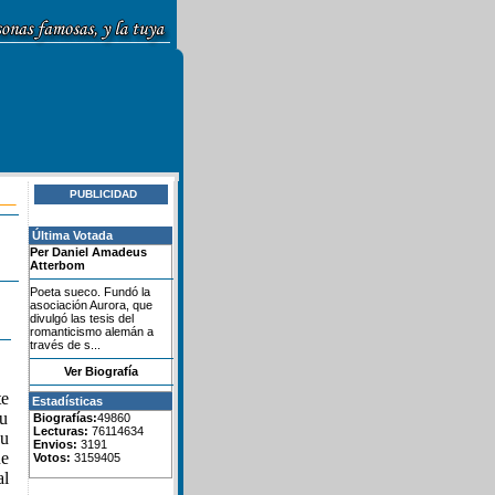
PUBLICIDAD
Última Votada
Per Daniel Amadeus
Atterbom
Poeta sueco. Fundó la
asociación Aurora, que
divulgó las tesis del
romanticismo alemán a
través de s...
Ver Biografía
te
Estadísticas
su
Biografías:
49860
Lecturas:
76114634
su
Envios:
3191
ue
Votos:
3159405
al