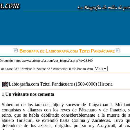
Biografia de Labiografia.com Tzitzi Pandácuare
Dirección:
https://www.labiografia.com/ver_biografia.php?id=23340
Lecturas: 937 : Envios: 0 : Votos: 43 : Valoración: 8.49: Pon tu Voto
Labiografia.com Tzitzi Pandácuare (1500-0000) Historia
1 Un visitante nos comenta
Soberano de los tarascos, hijo y sucesor de Tangaxoan I. Median
conquistas y alianzas con los reyes de Pátzcuaro y de Ihuatzio, 
reino, que se había debilitado considerablemente a la muerte de 
abuelo Tariácuri, se extendió hasta Colima y Zacatecas. Tuvo q
defenderse de los aztecas, dirigidos por su rey Axayácatl, al cu