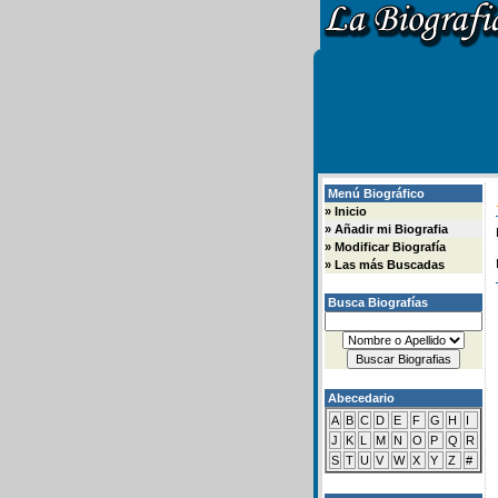
Menú Biográfico
»
Inicio
»
Añadir mi Biografia
»
Modificar Biografía
»
Las más Buscadas
Busca Biografías
Abecedario
A
B
C
D
E
F
G
H
I
J
K
L
M
N
O
P
Q
R
S
T
U
V
W
X
Y
Z
#