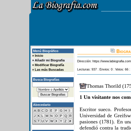
Biograf
Menú Biográfico
»
Inicio
»
Añadir mi Biografia
Dirección:
https://www.labiografia.co
»
Modificar Biografía
Lecturas: 937 : Envios: 0 : Votos: 66 :
»
Las más Buscadas
Busca Biografías
Thomas Thorild (175
1 Un visitante nos com
Abecedario
Escritor sueco. Profeso
A
B
C
D
E
F
G
H
I
Universidad de Greifsw
J
K
L
M
N
O
P
Q
R
pasiones (1781). En un
S
T
U
V
W
X
Y
Z
#
defendió contra la trad