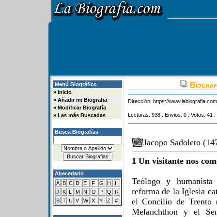
Biograf
Menú Biográfico
»
Inicio
»
Añadir mi Biografia
Dirección:
https://www.labiografia.co
»
Modificar Biografía
Lecturas: 938 : Envios: 0 : Votos: 41 :
»
Las más Buscadas
Busca Biografías
Jacopo Sadoleto (14
1 Un visitante nos com
Abecedario
Teólogo y humanista 
A
B
C
D
E
F
G
H
I
reforma de la Iglesia ca
J
K
L
M
N
O
P
Q
R
el Concilio de Trento
S
T
U
V
W
X
Y
Z
#
Melanchthon y el Sen