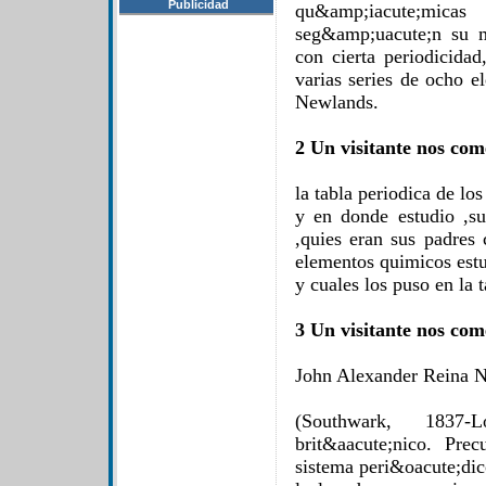
Publicidad
qu&amp;iacute;mica
seg&amp;uacute;n su m
con cierta periodicida
varias series de ocho 
Newlands.
2 Un visitante nos com
la tabla periodica de lo
y en donde estudio ,s
,quies eran sus padres
elementos quimicos est
y cuales los puso en la 
3 Un visitante nos com
John Alexander Reina 
(Southwark, 1837-L
brit&aacute;nico. Pre
sistema peri&oacute;dic