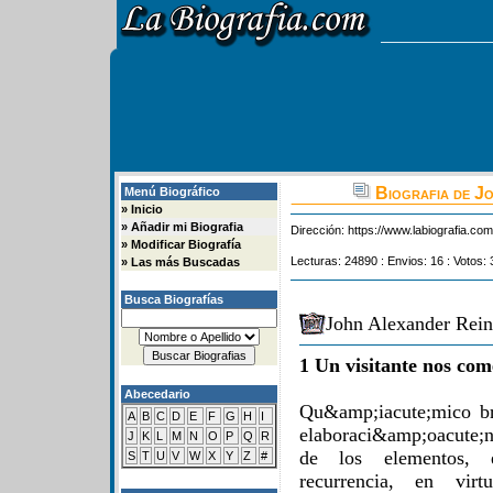
Biografia de J
Menú Biográfico
»
Inicio
»
Añadir mi Biografia
Dirección:
https://www.labiografia.co
»
Modificar Biografía
Lecturas: 24890 : Envios: 16 : Votos: 
»
Las más Buscadas
Busca Biografías
John Alexander Rein
1 Un visitante nos com
Abecedario
Qu&amp;iacute;mico br
A
B
C
D
E
F
G
H
I
elaboraci&amp;oacute;
J
K
L
M
N
O
P
Q
R
de los elementos, e
S
T
U
V
W
X
Y
Z
#
recurrencia, en vir