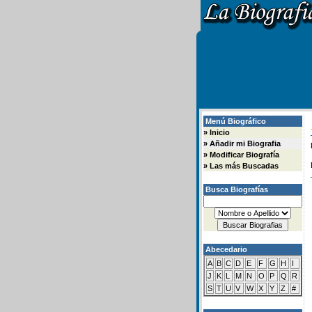
Menú Biográfico
»
Inicio
»
Añadir mi Biografia
»
Modificar Biografía
»
Las más Buscadas
Busca Biografías
Abecedario
A
B
C
D
E
F
G
H
I
J
K
L
M
N
O
P
Q
R
S
T
U
V
W
X
Y
Z
#