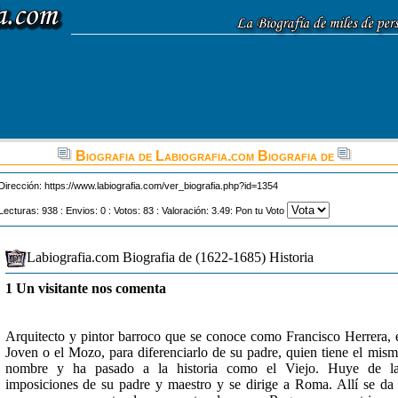
Biografia de Labiografia.com Biografia de
Dirección:
https://www.labiografia.com/ver_biografia.php?id=1354
Lecturas: 938 : Envios: 0 : Votos: 83 : Valoración: 3.49: Pon tu Voto
Labiografia.com Biografia de (1622-1685) Historia
1 Un visitante nos comenta
Arquitecto y pintor barroco que se conoce como Francisco Herrera, 
Joven o el Mozo, para diferenciarlo de su padre, quien tiene el mis
nombre y ha pasado a la historia como el Viejo. Huye de la
imposiciones de su padre y maestro y se dirige a Roma. Allí se da