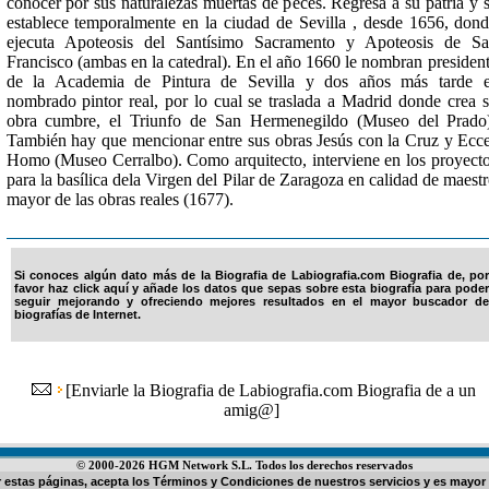
conocer por sus naturalezas muertas de peces. Regresa a su patria y 
establece temporalmente en la ciudad de Sevilla , desde 1656, don
ejecuta Apoteosis del Santísimo Sacramento y Apoteosis de S
Francisco (ambas en la catedral). En el año 1660 le nombran presiden
de la Academia de Pintura de Sevilla y dos años más tarde e
nombrado pintor real, por lo cual se traslada a Madrid donde crea 
obra cumbre, el Triunfo de San Hermenegildo (Museo del Prado
También hay que mencionar entre sus obras Jesús con la Cruz y Ecc
Homo (Museo Cerralbo). Como arquitecto, interviene en los proyect
para la basílica dela Virgen del Pilar de Zaragoza en calidad de maest
mayor de las obras reales (1677).
Si conoces algún dato más de la Biografia de Labiografia.com Biografia de, por
favor haz click aquí y añade los datos que sepas sobre esta biografía para poder
seguir mejorando y ofreciendo mejores resultados en el mayor buscador de
biografías de Internet.
[
Enviarle la Biografia de Labiografia.com Biografia de a un
amig@
]
© 2000-2026 HGM Network S.L. Todos los derechos reservados
ar estas páginas, acepta los
Términos y Condiciones de nuestros servicios
y es mayor 