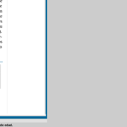
se
de
an
te
s
su
).
e-
os
ro
de edad.