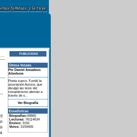
PUBLICIDAD
Última Votada
Per Daniel Amadeus
Atterbom
Poeta sueco. Fundó la
asociación Aurora, que
divulgó las tesis del
romanticismo alemán a
través de s...
Ver Biografía
Estadísticas
el
Biografías:
49860
Lecturas:
76114634
mo
Envios:
3191
s
Votos:
3159405
 a