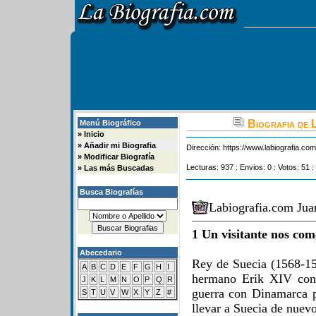
Biografia de L
Menú Biográfico
»
Inicio
»
Añadir mi Biografia
Dirección:
https://www.labiografia.co
»
Modificar Biografía
Lecturas: 937 : Envios: 0 : Votos: 51 :
»
Las más Buscadas
Busca Biografías
Labiografia.com Juan
1 Un visitante nos com
Abecedario
Rey de Suecia (1568-159
A
B
C
D
E
F
G
H
I
hermano Erik XIV con 
J
K
L
M
N
O
P
Q
R
guerra con Dinamarca po
S
T
U
V
W
X
Y
Z
#
llevar a Suecia de nuevo