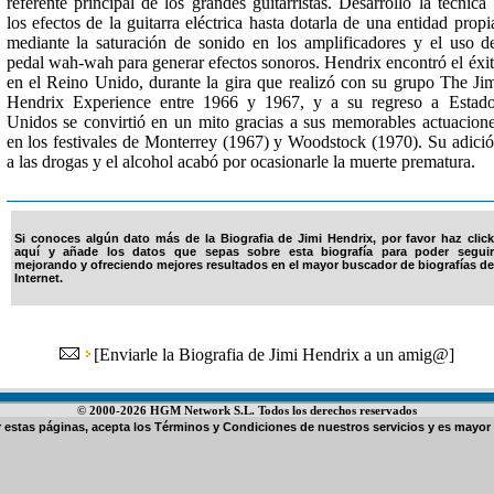
referente principal de los grandes guitarristas. Desarrolló la técnica
los efectos de la guitarra eléctrica hasta dotarla de una entidad propi
mediante la saturación de sonido en los amplificadores y el uso d
pedal wah-wah para generar efectos sonoros. Hendrix encontró el éxi
en el Reino Unido, durante la gira que realizó con su grupo The Ji
Hendrix Experience entre 1966 y 1967, y a su regreso a Estad
Unidos se convirtió en un mito gracias a sus memorables actuacion
en los festivales de Monterrey (1967) y Woodstock (1970). Su adici
a las drogas y el alcohol acabó por ocasionarle la muerte prematura.
Si conoces algún dato más de la Biografia de Jimi Hendrix, por favor haz click
aquí y añade los datos que sepas sobre esta biografía para poder seguir
mejorando y ofreciendo mejores resultados en el mayor buscador de biografías de
Internet.
[
Enviarle la Biografia de Jimi Hendrix a un amig@
]
© 2000-2026 HGM Network S.L. Todos los derechos reservados
ar estas páginas, acepta los
Términos y Condiciones de nuestros servicios
y es mayor 