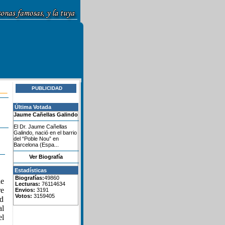
PUBLICIDAD
Última Votada
Jaume Cañellas Galindo
El Dr. Jaume Cañellas
Galindo, nació en el barrio
del “Poble Nou” en
Barcelona (Espa...
Ver Biografía
Estadísticas
Biografías:
49860
ne
Lecturas:
76114634
re
Envios:
3191
Votos:
3159405
nd
al
el