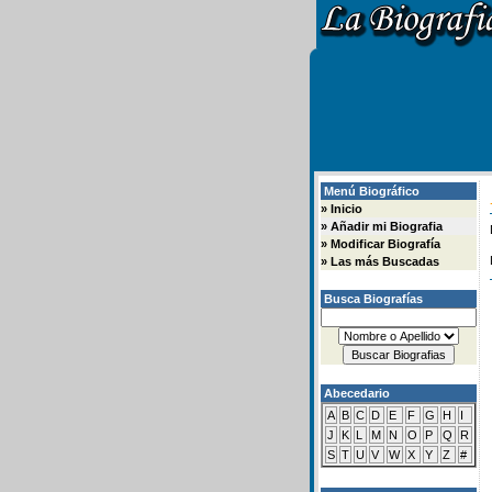
Menú Biográfico
»
Inicio
»
Añadir mi Biografia
»
Modificar Biografía
»
Las más Buscadas
Busca Biografías
Abecedario
A
B
C
D
E
F
G
H
I
J
K
L
M
N
O
P
Q
R
S
T
U
V
W
X
Y
Z
#