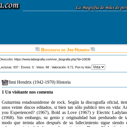
Biografia de Jimi Hendrix
Dirección:
https://www.labiografia.com/ver_biografia.php?id=10636
Lecturas: 937 : Envios: 0 : Votos: 68 : Valoración: 6.71: Pon tu Voto
Jimi Hendrix (1942-1970) Historia
1 Un visitante nos comenta
Guitarrista estadounidense de rock. Según la discografía oficial, tie
unos veinte discos editados, si bien tan sólo publicó tres en vida: A
you Experienced? (1967), Bold as Love (1967) y Electric Ladyla
(1968). Sin embargo, su genio y originalidad han perdurado de t
modo que treinta años después de su fallecimiento sigue siendo 