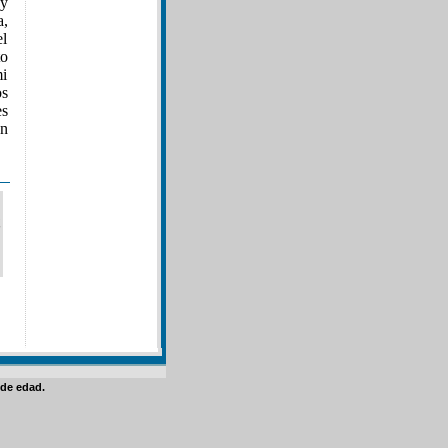
 y
a,
el
to
mi
os
es
ón
de edad.