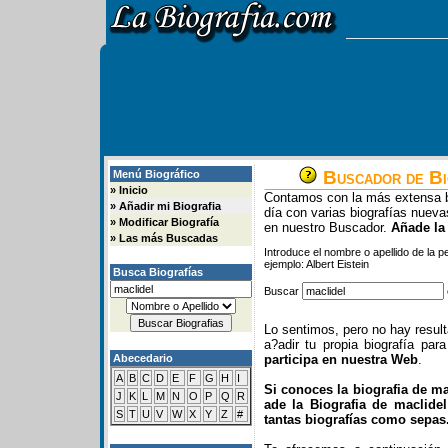
Buscador de Bi
Menú Biográfico
»
Inicio
Contamos con la más extensa b
»
Añadir mi Biografia
día con varias biografías nue
»
Modificar Biografía
en nuestro Buscador.
Añade la
»
Las más Buscadas
Introduce el nombre o apellido de la 
ejemplo: Albert Eistein
Busca Biografías
Buscar
Lo sentimos, pero no hay resul
a?adir tu propia biografía pa
Abecedario
participa en nuestra Web
.
A
B
C
D
E
F
G
H
I
Si conoces la biografia de ma
J
K
L
M
N
O
P
Q
R
ade la Biografia de maclide
S
T
U
V
W
X
Y
Z
#
tantas biografías como sepas