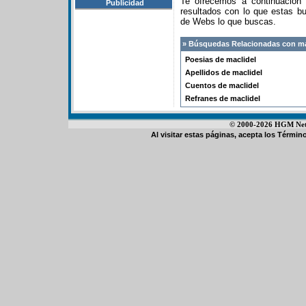
Te ofrecemos a continuación
Publicidad
resultados con lo que estas 
de Webs lo que buscas.
» Búsquedas Relacionadas con ma
Poesias de maclidel
Apellidos de maclidel
Cuentos de maclidel
Refranes de maclidel
© 2000-2026 HGM Netwo
Al visitar estas páginas, acepta los
Término