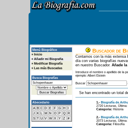
Buscador de Bi
Menú Biográfico
»
Inicio
Contamos con la más extensa b
»
Añadir mi Biografia
día con varias biografías nue
»
Modificar Biografía
en nuestro Buscador.
Añade la
»
Las más Buscadas
Introduce el nombre o apellido de la 
ejemplo: Albert Eistein
Busca Biografías
Buscar
Se han encontrado un total d
Abecedario
1.-
Biografía de Art
2720 Lecturas, Última:
A
B
C
D
E
F
G
H
I
Categoria:
Historia
J
K
L
M
N
O
P
Q
R
2.-
Biografía de Art
S
T
U
V
W
X
Y
Z
#
2073 Lecturas, Última:
Categoria:
Filosofía