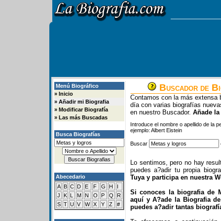
Buscador de Bi
Menú Biográfico
»
Inicio
Contamos con la más extensa b
»
Añadir mi Biografia
día con varias biografías nue
»
Modificar Biografía
en nuestro Buscador.
Añade la
»
Las más Buscadas
Introduce el nombre o apellido de la 
ejemplo: Albert Eistein
Busca Biografías
Buscar
Lo sentimos, pero no hay resul
puedes a?adir tu propia biogr
Abecedario
Tuya y participa en nuestra 
A
B
C
D
E
F
G
H
I
Si conoces la biografia de 
J
K
L
M
N
O
P
Q
R
aquí y A?ade la Biografia d
S
T
U
V
W
X
Y
Z
#
puedes a?adir tantas biograf