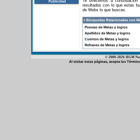
Te ofrecemos a continuación
Publicidad
resultados con lo que estas 
de Webs lo que buscas.
» Búsquedas Relacionadas con Me
Poesias de Metas y logros
Apellidos de Metas y logros
Cuentos de Metas y logros
Refranes de Metas y logros
© 2000-2026 HGM Netwo
Al visitar estas páginas, acepta los
Término