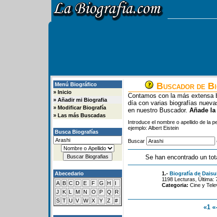
Buscador de Bi
Menú Biográfico
»
Inicio
Contamos con la más extensa b
»
Añadir mi Biografia
día con varias biografías nue
»
Modificar Biografía
en nuestro Buscador.
Añade la
»
Las más Buscadas
Introduce el nombre o apellido de la 
ejemplo: Albert Eistein
Busca Biografías
Buscar
Se han encontrado un tot
Abecedario
1.-
Biografía de Daisu
1198 Lecturas, Última:
A
B
C
D
E
F
G
H
I
Categoria:
Cine y Tele
J
K
L
M
N
O
P
Q
R
S
T
U
V
W
X
Y
Z
#
«1
«