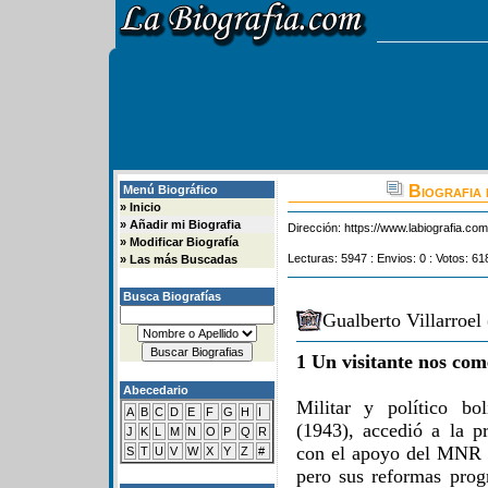
Biografia 
Menú Biográfico
»
Inicio
»
Añadir mi Biografia
Dirección:
https://www.labiografia.co
»
Modificar Biografía
Lecturas: 5947 : Envios: 0 : Votos: 61
»
Las más Buscadas
Busca Biografías
Gualberto Villarroel
1 Un visitante nos com
Abecedario
Militar y político bo
A
B
C
D
E
F
G
H
I
(1943), accedió a la p
J
K
L
M
N
O
P
Q
R
con el apoyo del MNR y
S
T
U
V
W
X
Y
Z
#
pero sus reformas progr