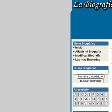
Menú Biográfico
»
Inicio
»
Añadir mi Biografia
»
Modificar Biografía
»
Las más Buscadas
Busca Biografías
Abecedario
A
B
C
D
E
F
G
H
I
J
K
L
M
N
O
P
Q
R
S
T
U
V
W
X
Y
Z
#