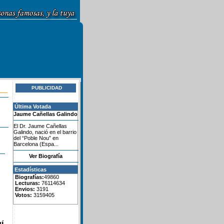
PUBLICIDAD
Última Votada
Jaume Cañellas Galindo
El Dr. Jaume Cañellas
Galindo, nació en el barrio
del “Poble Nou” en
Barcelona (Espa...
Ver Biografía
Estadísticas
Biografías:
49860
Lecturas:
76114634
Envios:
3191
Votos:
3159405
í