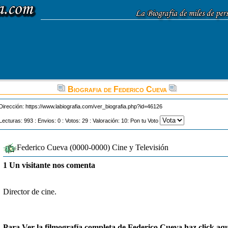
Biografia de Federico Cueva
Dirección:
https://www.labiografia.com/ver_biografia.php?id=46126
Lecturas: 993 : Envios: 0 : Votos: 29 : Valoración: 10: Pon tu Voto
Federico Cueva (0000-0000) Cine y Televisión
1 Un visitante nos comenta
Director de cine.
Para Ver la filmografía completa de Federico Cueva haz click aqu