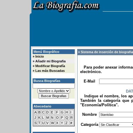
Menú Biográfico
» Sistema de inserción de biografi
»
Inicio
»
Añadir mi Biografia
»
Modificar Biografía
Para poder anexar informac
»
Las más Buscadas
electrónico.
.
Busca Biografías
E-Mail
DA
Indique el nombre, los apel
También la categoría que p
"Economía/Política".
Abecedario
.
A
B
C
D
E
F
G
H
I
Nombre
J
K
L
M
N
O
P
Q
R
S
T
U
V
W
X
Y
Z
#
Categoría