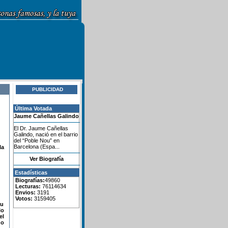
PUBLICIDAD
Última Votada
Jaume Cañellas Galindo
El Dr. Jaume Cañellas
Galindo, nació en el barrio
del “Poble Nou” en
Barcelona (Espa...
la
Ver Biografía
Estadísticas
Biografías:
49860
Lecturas:
76114634
Envios:
3191
Votos:
3159405
su
lo
el
do