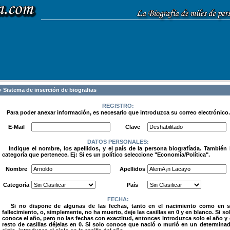
 Sistema de inserción de biografias
REGISTRO:
Para poder anexar información, es necesario que introduzca su correo electrónico.
.
E-Mail
Clave
DATOS PERSONALES:
Indique el nombre, los apellidos, y el país de la persona biografíada. También 
categoría que pertenece. Ej: Si es un político seleccione "Economía/Política".
.
Nombre
Apellidos
Categoría
País
FECHA:
Si no dispone de algunas de las fechas, tanto en el nacimiento como en 
fallecimiento, o, simplemente, no ha muerto, deje las casillas en 0 y en blanco. Si so
conoce el año, pero no las fechas con exactitud, entonces introduzca solo el año y 
resto de casillas déjelas en 0. Si solo conoce que nació o murió en un determina