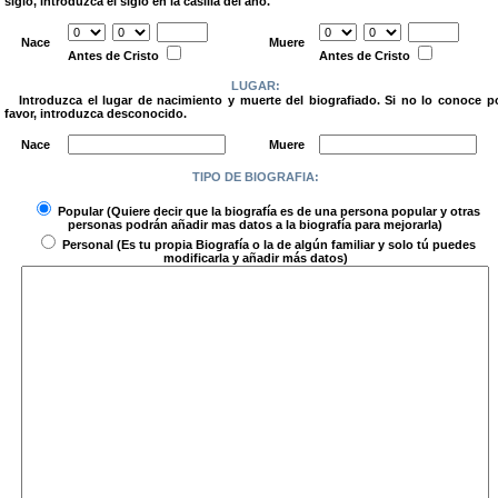
siglo, introduzca el siglo en la casilla del año.
.
Nace
Muere
Antes de Cristo
Antes de Cristo
LUGAR:
Introduzca el lugar de nacimiento y muerte del biografiado. Si no lo conoce p
favor, introduzca desconocido.
.
Nace
Muere
TIPO DE BIOGRAFIA:
.
Popular
(Quiere decir que la biografía es de una persona popular y otras
personas podrán añadir mas datos a la biografía para mejorarla)
Personal
(Es tu propia Biografía o la de algún familiar y solo tú puedes
modificarla y añadir más datos)