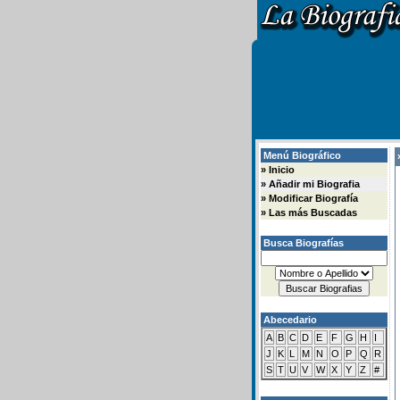
Menú Biográfico
»
»
Inicio
»
Añadir mi Biografia
»
Modificar Biografía
»
Las más Buscadas
Busca Biografías
Abecedario
A
B
C
D
E
F
G
H
I
J
K
L
M
N
O
P
Q
R
S
T
U
V
W
X
Y
Z
#